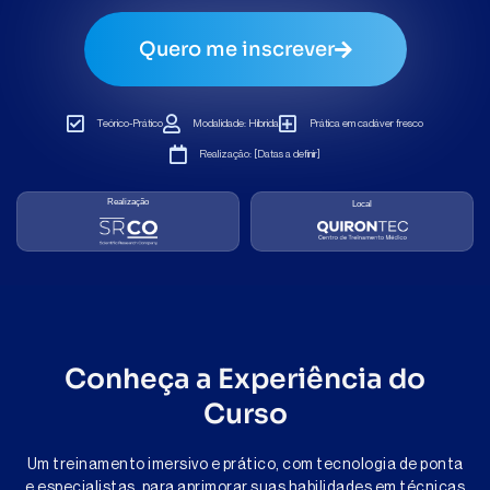
Quero me inscrever
Teórico-Prático
Modalidade: Híbrida
Prática em cadáver fresco
Realização: [Datas a definir]
Realização
Local
Conheça a Experiência do
Curso
Um treinamento imersivo e prático, com tecnologia de ponta
e especialistas, para aprimorar suas habilidades em técnicas