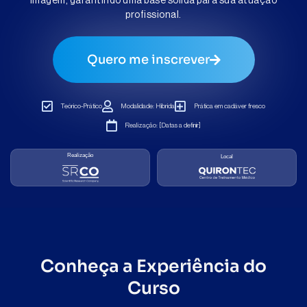
imagem, garantindo uma base sólida para sua atuação
profissional.
Quero me inscrever
Teórico-Prático
Modalidade: Híbrida
Prática em cadáver fresco
Realização: [Datas a definir]
Realização
Local
Conheça a Experiência do
Curso