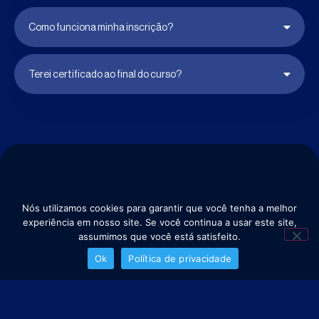
Como funciona minha inscrição?
Terei certificado ao final do curso?
Organização
Local
Nós utilizamos cookies para garantir que você tenha a melhor
experiência em nosso site. Se você continua a usar este site,
assumimos que você está satisfeito.
Ok
Política de privacidade
atendimento@scientificresearch.com.br
Copyright ©️ Scientific Research & CO - Todos os direitos reservados
Política de Privacidade