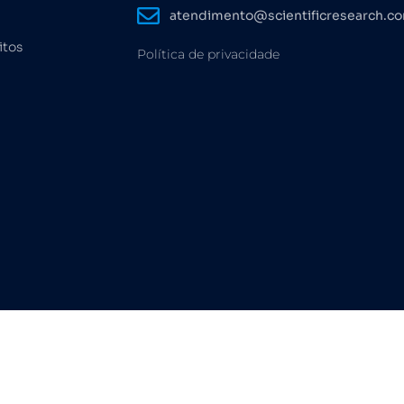
atendimento@scientificresearch.c
itos
Política de privacidade