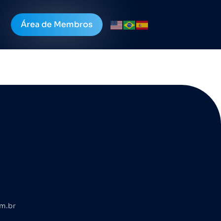
Área de Membros
om.br