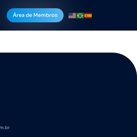
Área de Membros
om.br