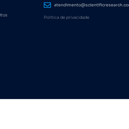
atendimento@scientificresearch.c
itos
Política de privacidade