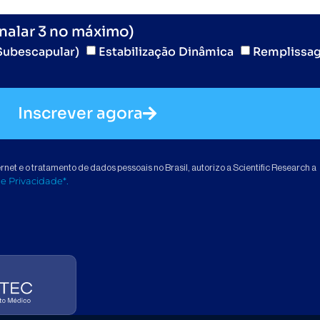
inalar 3 no máximo)
Subescapular)
Estabilização Dinâmica
Remplissa
Inscrever agora
et e o tratamento de dados pessoais no Brasil, autorizo a Scientific Research a
de Privacidade*
.