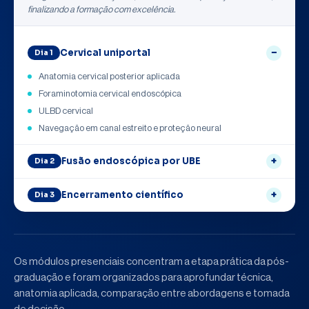
finalizando a formação com excelência.
Cervical uniportal
Dia 1
Anatomia cervical posterior aplicada
Foraminotomia cervical endoscópica
ULBD cervical
Navegação em canal estreito e proteção neural
Fusão endoscópica por UBE
Dia 2
Encerramento científico
Dia 3
Os módulos presenciais concentram a etapa prática da pós-
graduação e foram organizados para aprofundar técnica,
anatomia aplicada, comparação entre abordagens e tomada