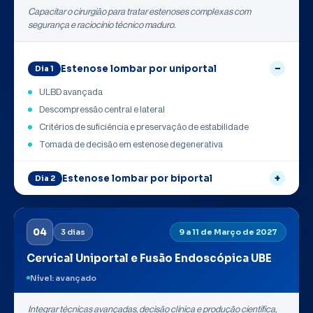
Capacitar o cirurgião para tratar estenoses complexas com
segurança e raciocínio técnico maduro.
Estenose lombar por uniportal
Dia 1
ULBD avançada
Descompressão central e lateral
Critérios de suficiência e preservação de estabilidade
Tomada de decisão em estenose degenerativa
Estenose lombar por biportal
Dia 2
04
3 dias
9 a 11 de Março de 2027
Cervical Uniportal e Fusão Endoscópica UBE
Nível: avançado
Integrar técnicas avançadas, decisão clínica e produção científica,