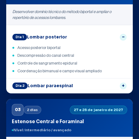
Desenvolver domínio técnico do método biportal e ampliar o
repertório de acessos lombares.
Lombar posterior
Dia 1
Acesso posterior biportal
Descompressão do canal central
Controle de sangramento epidural
Coordenação bimanual e campo visual ampliado
Lombar paraespinal
Dia 2
03
2 dias
27 e 28 de janeiro de 2027
Estenose Central e Foraminal
Nível: intermediário / avançado