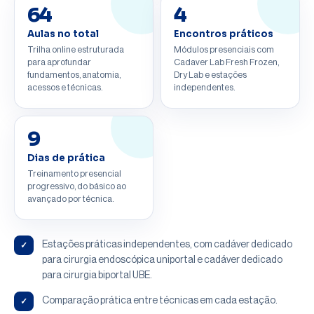
64
4
Aulas no total
Encontros práticos
Trilha online estruturada
Módulos presenciais com
para aprofundar
Cadaver Lab Fresh Frozen,
fundamentos, anatomia,
Dry Lab e estações
acessos e técnicas.
independentes.
9
Dias de prática
Treinamento presencial
progressivo, do básico ao
avançado por técnica.
✓
Estações práticas independentes, com cadáver dedicado
para cirurgia endoscópica uniportal e cadáver dedicado
para cirurgia biportal UBE.
✓
Comparação prática entre técnicas em cada estação.