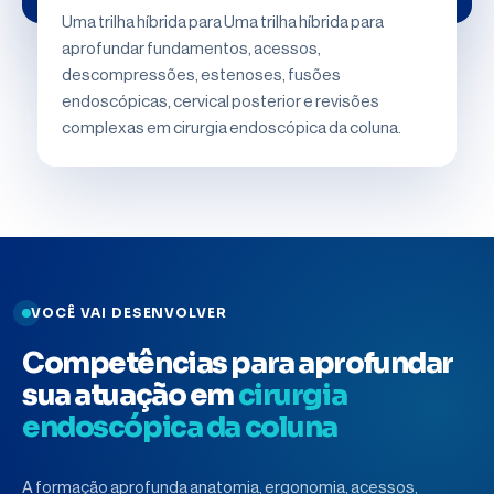
Uma trilha híbrida para Uma trilha híbrida para
aprofundar fundamentos, acessos,
descompressões, estenoses, fusões
endoscópicas, cervical posterior e revisões
complexas em cirurgia endoscópica da coluna.
VOCÊ VAI DESENVOLVER
Competências para aprofundar
sua atuação em
cirurgia
endoscópica da coluna
A formação aprofunda anatomia, ergonomia, acessos,