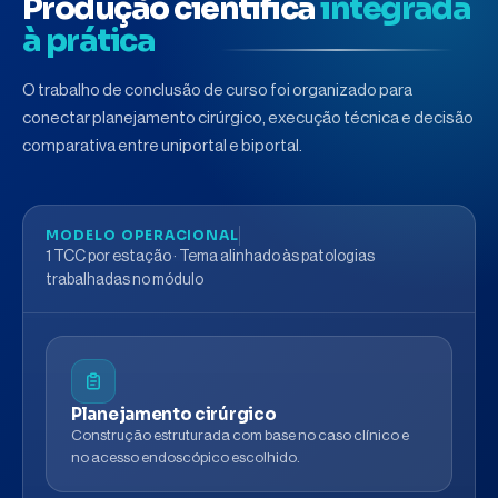
Produção científica
integrada
à prática
O trabalho de conclusão de curso foi organizado para
conectar planejamento cirúrgico, execução técnica e decisão
comparativa entre uniportal e biportal.
MODELO OPERACIONAL
1 TCC por estação · Tema alinhado às patologias
trabalhadas no módulo
Planejamento cirúrgico
Construção estruturada com base no caso clínico e
no acesso endoscópico escolhido.