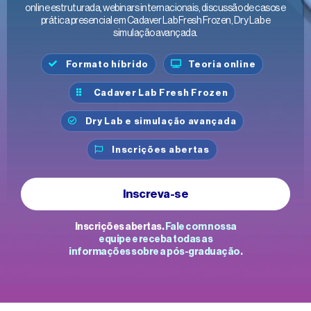
online estruturada, webinars internacionais, discussão de casos e
prática presencial em Cadaver Lab Fresh Frozen, Dry Lab e
simulação avançada.
Formato híbrido
Teoria online
Cadaver Lab Fresh Frozen
Dry Lab e simulação avançada
Inscrições abertas
Inscreva-se
Inscrições abertas.
Fale com nossa
equipe e receba todas as
informações sobre a pós-graduação.