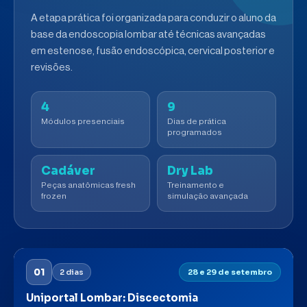
A etapa prática foi organizada para conduzir o aluno da
base da endoscopia lombar até técnicas avançadas
em estenose, fusão endoscópica, cervical posterior e
revisões.
4
9
Módulos presenciais
Dias de prática
programados
Cadáver
Dry Lab
Peças anatômicas fresh
Treinamento e
frozen
simulação avançada
01
2 dias
28 e 29 de setembro
Uniportal Lombar: Discectomia