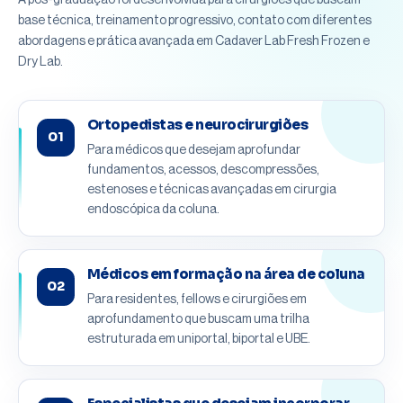
base técnica, treinamento progressivo, contato com diferentes
abordagens e prática avançada em Cadaver Lab Fresh Frozen e
Dry Lab.
Ortopedistas e neurocirurgiões
01
Para médicos que desejam aprofundar
fundamentos, acessos, descompressões,
estenoses e técnicas avançadas em cirurgia
endoscópica da coluna.
Médicos em formação na área de coluna
02
Para residentes, fellows e cirurgiões em
aprofundamento que buscam uma trilha
estruturada em uniportal, biportal e UBE.