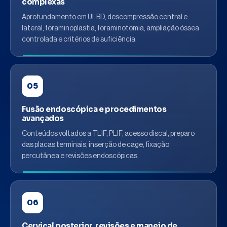
complexas
Aprofundamento em ULBD, descompressão central e
lateral, foraminoplastia, foraminotomia, ampliação óssea
controlada e critérios de suficiência.
05
Fusão endoscópica e procedimentos
avançados
Conteúdos voltados a TLIF, PLIF, acesso discal, preparo
das placas terminais, inserção de cage, fixação
percutânea e revisões endoscópicas.
06
Cervical posterior, revisões e manejo de