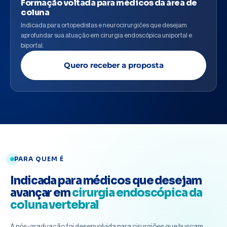
Formação voltada para médicos da área de
coluna
Indicada para ortopedistas e neurocirurgiões que desejam
aprofundar sua atuação em cirurgia endoscópica uniportal e
biportal.
Quero receber a proposta
PARA QUEM É
Indicada para médicos que desejam
avançar em
cirurgia endoscópica da
coluna vertebral
A pós-graduação foi desenvolvida para cirurgiões que buscam