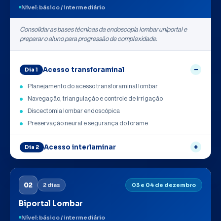
Nível: básico / intermediário
Consolidar as bases técnicas da endoscopia lombar uniportal e
preparar o aluno para progressão de complexidade.
Acesso transforaminal
Dia 1
Planejamento do acesso transforaminal lombar
Navegação, triangulação e controle de irrigação
Discectomia lombar endoscópica
Preservação neural e segurança do forame
Acesso interlaminar
Dia 2
02
2 dias
03 e 04 de dezembro
Biportal Lombar
Nível: básico / intermediário