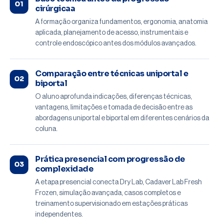
01
cirúrgicaa
A formação organiza fundamentos, ergonomia, anatomia
aplicada, planejamento de acesso, instrumentais e
controle endoscópico antes dos módulos avançados.
Comparação entre técnicas uniportal e
02
biportal
O aluno aprofunda indicações, diferenças técnicas,
vantagens, limitações e tomada de decisão entre as
abordagens uniportal e biportal em diferentes cenários da
coluna.
Prática presencial com progressão de
03
complexidade
A etapa presencial conecta Dry Lab, Cadaver Lab Fresh
Frozen, simulação avançada, casos completos e
treinamento supervisionado em estações práticas
independentes.