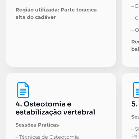
– 
Região utilizada: Parte torácica
alta do cadáver
– 
– 
Reg
ba
4. Osteotomia e
5.
estabilização vertebral
Se
Sessões Práticas
– S
Par
– Técnicas de Osteotomia