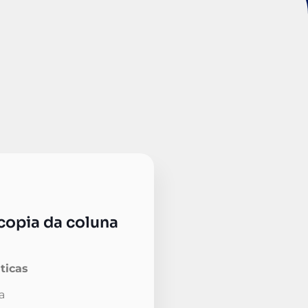
copia da coluna
ticas
a