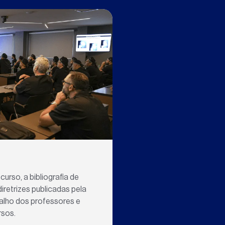
curso, a bibliograﬁa de
iretrizes publicadas pela
abalho dos professores e
rsos.