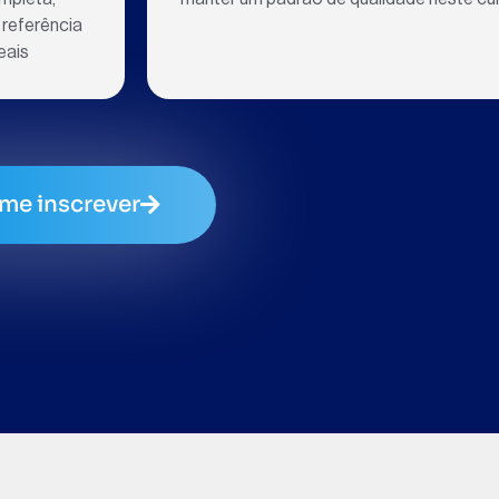
 referência
eais
me inscrever