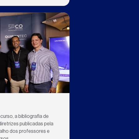
curso, a bibliograﬁa de
iretrizes publicadas pela
abalho dos professores e
rsos.