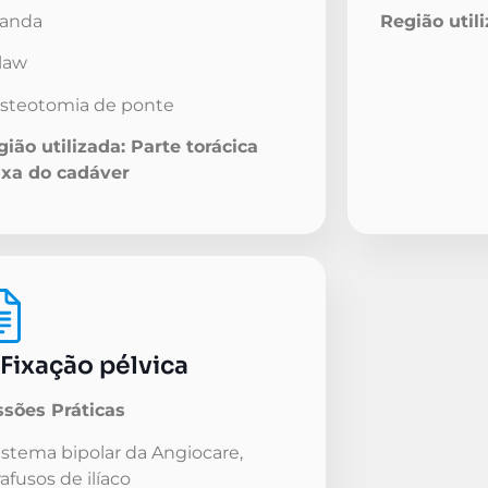
Banda
Região util
Claw
Osteotomia de ponte
ião utilizada: Parte torácica
ixa do cadáver
 Fixação pélvica
ssões Práticas
istema bipolar da Angiocare,
afusos de ilíaco