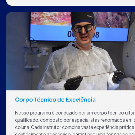
Corpo Técnico de Excelência
Nosso programa é conduzido por um corpo técnico alt
qualificado, composto por especialistas renomados em c
coluna. Cada instrutor combina vasta experiência prática
conhecimento acadêmico, garantindo uma formação co