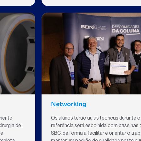
Networking
amente
Os alunos terão aulas teóricas durante o 
irurgia de
referência será escolhida com base nas d
 e
SBC, de forma a facilitar e orientar o tr
mpleta,
manter um padrão de qualidade neste cu