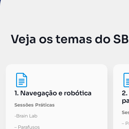
Veja os temas do S
1. Navegação e robótica
2.
pa
Sessões Práticas
Se
-Brain Lab
– 
– Parafusos