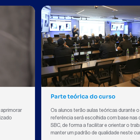
Parte teórica do curso
 aprimorar
Os alunos terão aulas teóricas durante o 
dizado
referência será escolhida com base nas d
SBC, de forma a facilitar e orientar o tr
manter um padrão de qualidade neste cu