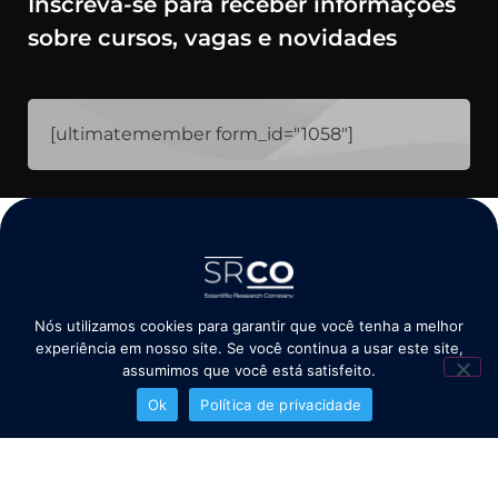
Inscreva-se para receber informações
sobre cursos, vagas e novidades
[ultimatemember form_id="1058"]
Copyright 2026 ©️ Scientific Research & CO - Todos os direitos reservados
Nós utilizamos cookies para garantir que você tenha a melhor
experiência em nosso site. Se você continua a usar este site,
assumimos que você está satisfeito.
Ok
Política de privacidade
Contato